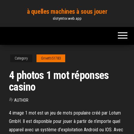
Skip
à quelles machines à sous jouer
to
slotymtsv.web.app
the
content
Category
Grivetti51783
4 photos 1 mot réponses
casino
By
AUTHOR
4 image 1 mot est un jeu de mots populaire créé par Lotum
GmbH. Il est disponible pour jouer à partir de n’importe quel
appareil avec un système d’exploitation Android ou IOS. Avec